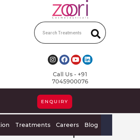
Call Us - +91
7045900076
ENQUIRY
Suamew
tion
Treatments
Careers
Blog
iunon parte