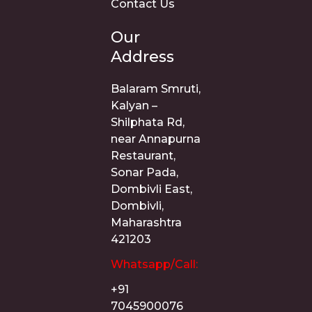
Contact Us
Our
Address
Balaram Smruti,
Kalyan –
Shilphata Rd,
near Annapurna
Restaurant,
Sonar Pada,
Dombivli East,
Dombivli,
Maharashtra
421203
Whatsapp/Call:
+91
7045900076